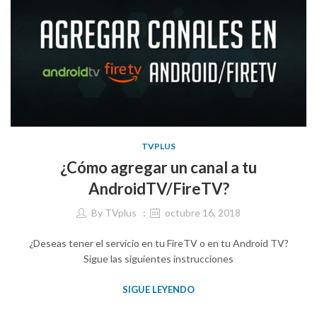
TVPLUS
¿Cómo agregar un canal a tu
AndroidTV/FireTV?
By
TVplus
octubre 16, 2018
¿Deseas tener el servicio en tu FireTV o en tu Android TV?
Sigue las siguientes instrucciones
SIGUE LEYENDO