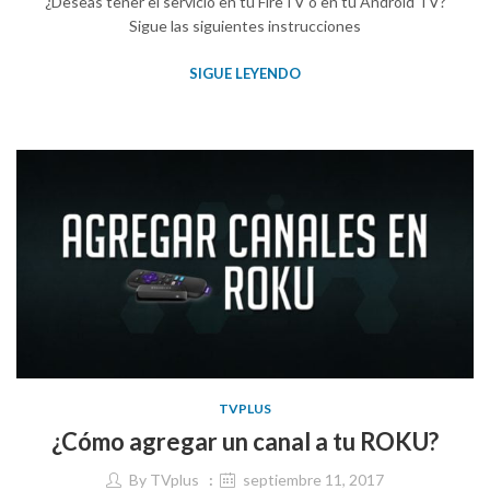
¿Deseas tener el servicio en tu FireTV o en tu Android TV?
Sigue las siguientes instrucciones
SIGUE LEYENDO
TVPLUS
¿Cómo agregar un canal a tu ROKU?
By
TVplus
septiembre 11, 2017