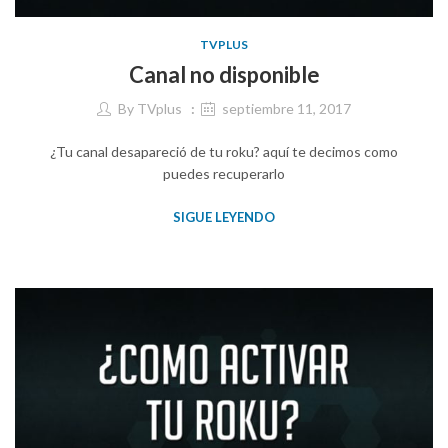
TVPLUS
Canal no disponible
By
TVplus
septiembre 11, 2017
¿Tu canal desapareció de tu roku? aquí te decimos como
puedes recuperarlo
SIGUE LEYENDO