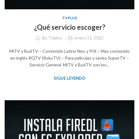
TVPLUS
¿Qué servicio escoger?
By
TVplus
enero 11, 2022
MiTV y BudTV – Contenido Latino Neo y PIX – Mas contenido
en inglés RQTV (RokuTV) – Para películas y series SuperTV –
Servicio General MiTV y BudTV son los…
SIGUE LEYENDO