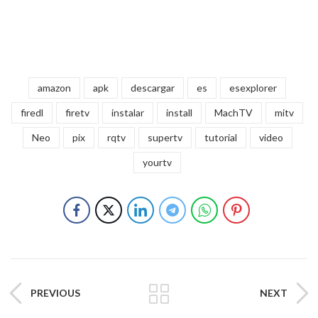
amazon
apk
descargar
es
esexplorer
firedl
firetv
instalar
install
MachTV
mitv
Neo
pix
rqtv
supertv
tutorial
video
yourtv
PREVIOUS
NEXT