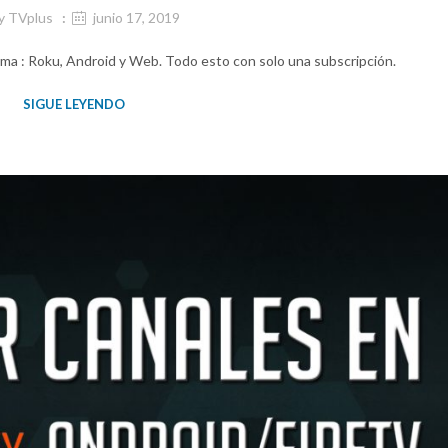
y
TVplus
junio 17, 2019
rma : Roku, Android y Web. Todo esto con solo una subscripción.
SIGUE LEYENDO