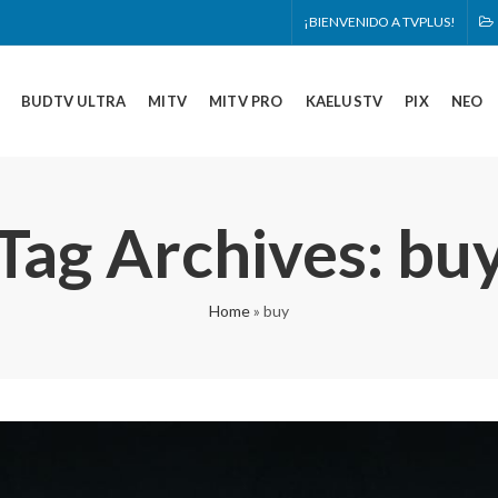
¡BIENVENIDO A TVPLUS!
BUDTV ULTRA
MITV
MITV PRO
KAELUSTV
PIX
NEO
Tag Archives: bu
Home
»
buy