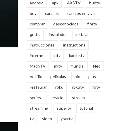
android
apk
AXSTV
budtv
buy
canales
canales en vivo
comprar
desconocidos
firetv
gratis
instalador
instalar
instrucciones
instructions
internet
iptv
kaelustv
MachTV
mitv
mundial
Neo
netflix
peliculas
pix
plus
restaurar
roku
rokutv
rqtv
series
servicio
stream
streaming
supertv
tutorial
tv
video
yourtv