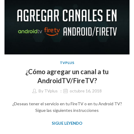
TVPLUS
¿Cómo agregar un canal a tu
AndroidTV/FireTV?
By
TVplus
octubre 16, 2018
¿Deseas tener el servicio en tu FireTV o en tu Android TV?
Sigue las siguientes instrucciones
SIGUE LEYENDO