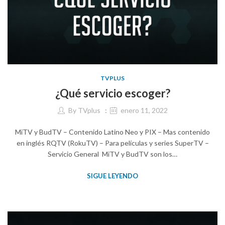
TVPLUS
¿Qué servicio escoger?
By
TVplus
enero 11, 2022
MiTV y BudTV – Contenido Latino Neo y PIX – Mas contenido
en inglés RQTV (RokuTV) – Para películas y series SuperTV –
Servicio General MiTV y BudTV son los…
SIGUE LEYENDO