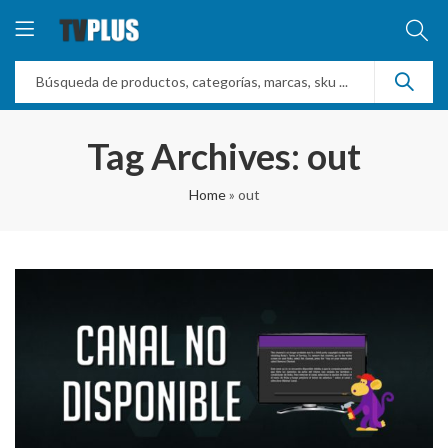
Tag Archives: out
Home
»
out