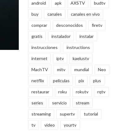
android
apk
AXSTV
budtv
buy
canales
canales en vivo
comprar
desconocidos
firetv
gratis
instalador
instalar
instrucciones
instructions
internet
iptv
kaelustv
MachTV
mitv
mundial
Neo
netflix
peliculas
pix
plus
restaurar
roku
rokutv
rqtv
series
servicio
stream
streaming
supertv
tutorial
tv
video
yourtv