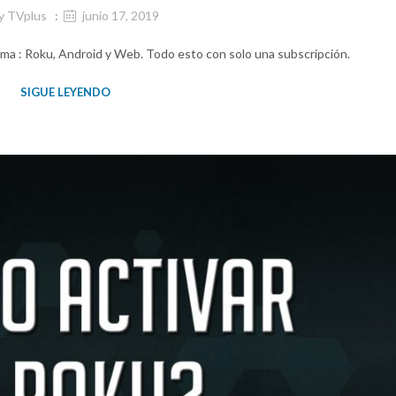
y
TVplus
junio 17, 2019
rma : Roku, Android y Web. Todo esto con solo una subscripción.
SIGUE LEYENDO