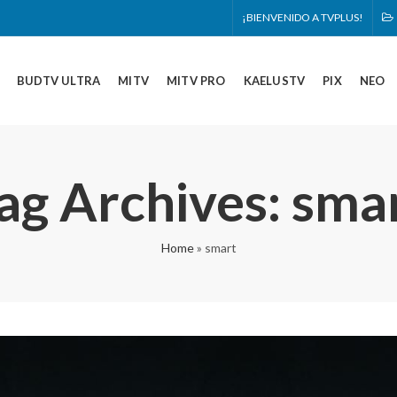
¡BIENVENIDO A TVPLUS!
BUDTV ULTRA
MITV
MITV PRO
KAELUSTV
PIX
NEO
ag Archives: sma
Home
»
smart